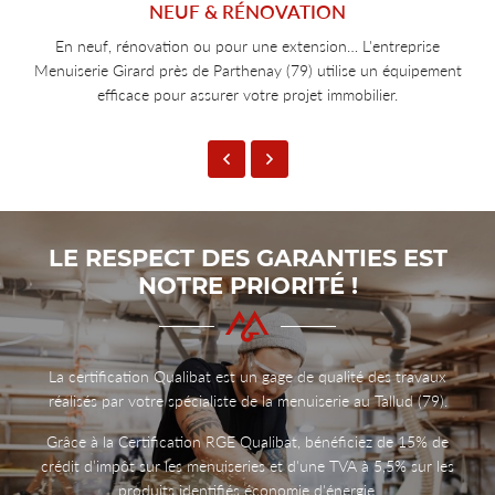
NEUF & RÉNOVATION
En neuf, rénovation ou pour une extension… L'entreprise
Menuiserie Girard près de Parthenay (79) utilise un équipement
efficace pour assurer votre projet immobilier.
LE RESPECT DES GARANTIES
EST
NOTRE PRIORITÉ !
La certification Qualibat est un gage de qualité des travaux
réalisés par votre spécialiste de la menuiserie au Tallud (79).
Grâce à la Certification RGE Qualibat, bénéficiez de 15% de
crédit d’impôt sur les menuiseries et d'une TVA à 5,5% sur les
produits identifiés économie d'énergie.