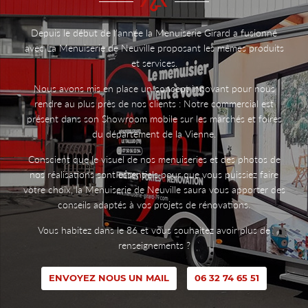
Depuis le début de l'année la Menuiserie Girard a fusionné
avec La Menuiserie de Neuville proposant les mêmes produits
et services.
Nous avons mis en place un concept innovant pour nous
rendre au plus près de nos clients : Notre commercial est
présent dans son Showroom mobile sur les marchés et foires
du département de la Vienne.
Conscient que le visuel de nos menuiseries et des photos de
nos réalisations sont essentiels pour que vous puissiez faire
votre choix, la Menuiserie de Neuville saura vous apporter des
conseils adaptés à vos projets de rénovations.
Vous habitez dans le 86 et vous souhaitez avoir plus de
renseignements ?
ENVOYEZ NOUS UN MAIL
06 32 74 65 51